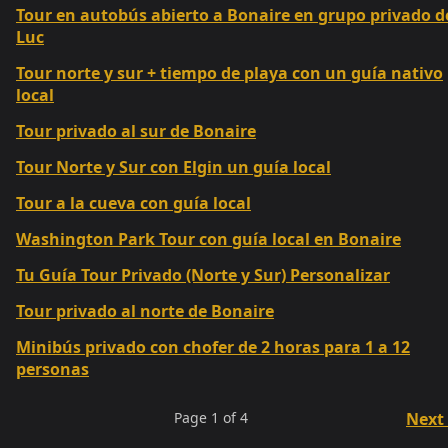
Tour en autobús abierto a Bonaire en grupo privado d
Luc
Tour norte y sur + tiempo de playa con un guía nativo
local
Tour privado al sur de Bonaire
Tour Norte y Sur con Elgin un guía local
Tour a la cueva con guía local
Washington Park Tour con guía local en Bonaire
Tu Guía Tour Privado (Norte y Sur) Personalizar
Tour privado al norte de Bonaire
Minibús privado con chofer de 2 horas para 1 a 12
personas
Page
1
of
4
Next