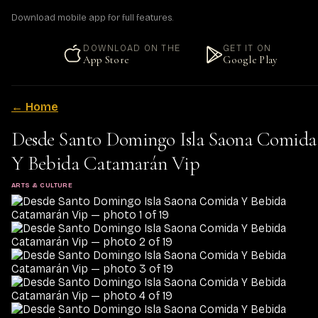
Download mobile app for full features.
DOWNLOAD ON THE
GET IT ON
App Store
Google Play
← Home
Desde Santo Domingo Isla Saona Comida
Y Bebida Catamarán Vip
ARTS & CULTURE